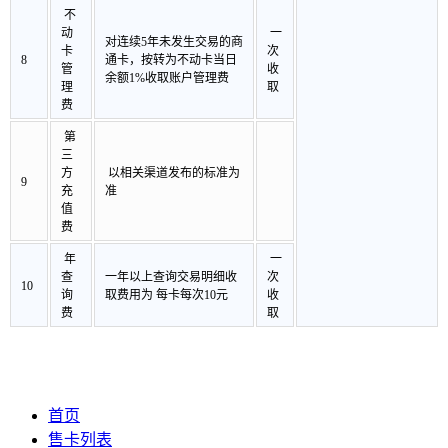
不
动
一
对连续5年未发生交易的商
卡
次
8
通卡，按转为不动卡当日
管
收
余额1%收取账户管理费
理
取
费
第
三
方
以相关渠道发布的标准为
9
充
准
值
费
年
一
查
一年以上查询
交易
明细收
次
10
询
取费用为 每卡每次10元
收
费
取
首页
售卡列表