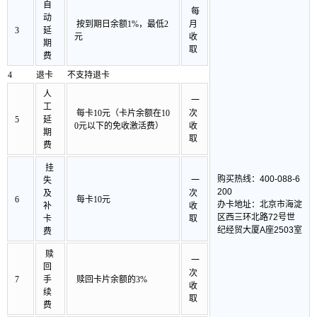
自
每
动
按到期日余额1
%，最低2
月
3
延
元
收
期
取
费
4
退卡
不支持退卡
人
一
工
每卡10元（卡片余额在10
次
5
延
0元以下的免收激活费）
收
期
取
费
挂
购买热线：
400-088-6
失
一
200
及
次
6
每卡10元
办卡地址：北京市海淀
补
收
区西三环北路72号世
卡
取
纪经贸大厦A座2503室
费
赎
一
回
次
7
手
赎回卡片余额的3%
收
续
取
费