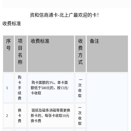
资和信商通卡-北上广最欢迎的卡！
收费标准
序
项
收费标准
收
备注
号
目
费
名
方
称
式
购
一
卡
购卡面额的3%，单卡面
次
1
手
额低于500元的，按15元/
收
续
卡收取
取
费
一
换
毁损及磁条消磁等需更换
次
2
卡
新卡的，每张卡收取10元
收
费
换卡费
取