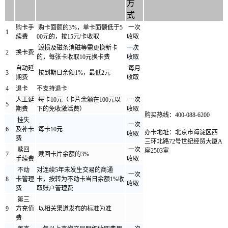
方
式
购卡手
购卡面额的3%，单卡面额低于5
一次
1
续费
00元的，按15元/卡收取
收取
毁损及磁条消磁等需更换新卡
一次
2
换卡费
的，每张卡收取10元换卡费
收取
自动延
每月
3
按到期日余额1
%，最低2元
期费
收取
4
退卡
不支持退卡
人工延
每卡10元（卡片余额在100元以
一次
5
期费
下的免收激活费）
收取
购买热线：
400-088-6200
挂失
一次
6
及补卡
每卡10元
办卡地址：北京市海淀区西
收取
费
三环北路72号世纪经贸大厦A
赎回
一次
座2503室
7
赎回卡片余额的3%
手续费
收取
不动
对连续5年未发生交易的商通
一次
8
卡管理
卡，按转为不动卡当日余额1%收
收取
费
取账户管理费
第三
9
方充值
以相关渠道发布的标准为准
费