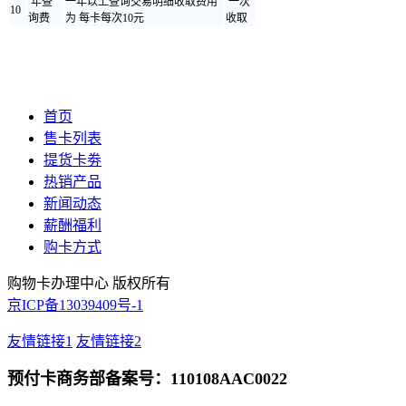
年查
一年以上查询
交易
明细收取费用
一次
10
询费
为 每卡每次10元
收取
首页
售卡列表
提货卡劵
热销产品
新闻动态
薪酬福利
购卡方式
购物卡办理中心 版权所有
京ICP备13039409号-1
友情链接1
友情链接2
预付卡商务部备案号：110108AAC0022